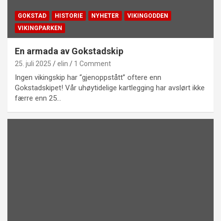
GOKSTAD
HISTORIE
NYHETER
VIKINGODDEN
VIKINGPARKEN
En armada av Gokstadskip
25. juli 2025
elin
1 Comment
Ingen vikingskip har “gjenoppstått” oftere enn
Gokstadskipet! Vår uhøytidelige kartlegging har avslørt ikke
færre enn 25…