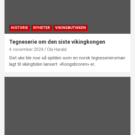
HISTORIE
NYHETER
VIKINGBUTIKKEN
Tegneserie om den siste vikingkongen
4. november 2024
Ole Harald
Sist uke ble noe så sjelden som en norsk tegneserieroman
lagt til vikingtiden lansert. «Kongsbroren» er…