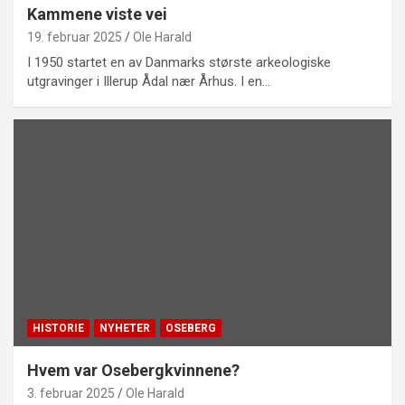
Kammene viste vei
19. februar 2025
Ole Harald
I 1950 startet en av Danmarks største arkeologiske
utgravinger i Illerup Ådal nær Århus. I en…
HISTORIE
NYHETER
OSEBERG
Hvem var Osebergkvinnene?
3. februar 2025
Ole Harald