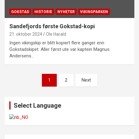
GOKSTAD
HISTORIE
NYHETER
VIKINGPARKEN
Sandefjords første Gokstad-kopi
21. oktober 2024
Ole Harald
Ingen vikingskip er blitt kopiert flere ganger enn
Gokstadskipet. Aller først ute var kaptein Magnus
Andersens…
Sidepaginering
1
2
Next
Select Language