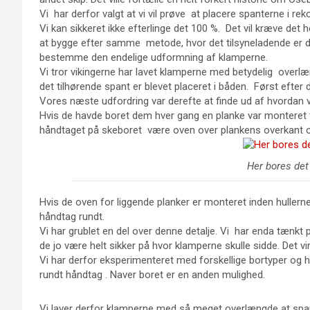
Vi har derfor valgt at vi vil prøve at placere spanterne i 
Vi kan sikkeret ikke efterlinge det 100 %. Det vil kræve de
at bygge efter samme metode, hvor det tilsyneladende er de
bestemme den endelige udformning af klamperne.
Vi tror vikingerne har lavet klamperne med betydelig overlæ
det tilhørende spant er blevet placeret i båden. Først efter 
Vores næste udfordring var derefte at finde ud af hvordan v
Hvis de havde boret dem hver gang en planke var monteret t
håndtaget på skeboret være oven over plankens overkant o
Her bores det
Hvis de oven for liggende planker er monteret inden hullern
håndtag rundt.
Vi har grublet en del over denne detalje. Vi har enda tænkt
de jo være helt sikker på hvor klamperne skulle sidde. Det vi
Vi har derfor eksperimenteret med forskellige bortyper og 
rundt håndtag . Naver boret er en anden mulighed.
Vi laver derfor klamperne med så meget overlængde at s