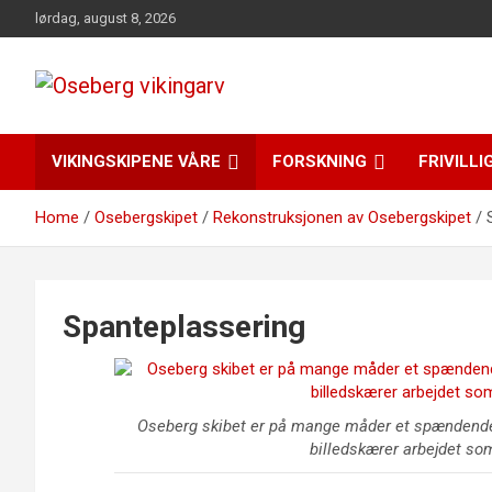
Skip
lørdag, august 8, 2026
to
content
fra funn til felles forståelse
Oseberg vikingarv
VIKINGSKIPENE VÅRE
FORSKNING
FRIVILLI
Home
Osebergskipet
Rekonstruksjonen av Osebergskipet
Spanteplassering
Oseberg skibet er på mange måder et spændende
billedskærer arbejdet som