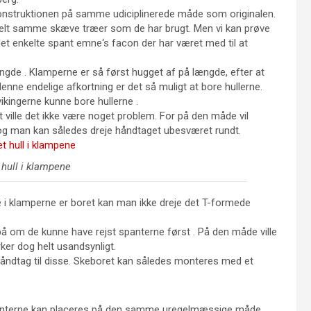
rekonstruktionen på samme udiciplinerede måde som originalen.
t helt samme skæve træer som de har brugt. Men vi kan prøve
t enkelte spant emne‘s facon der har været med til at
ngde . Klamperne er så først hugget af på længde, efter at
denne endelige afkortning er det så muligt at bore hullerne.
ikingerne kunne bore hullerne .
 ville det ikke være noget problem. For på den måde vil
g man kan således dreje håndtaget ubesværet rundt.
 hull i klampene
e i klamperne er boret kan man ikke dreje det T-formede
 på om de kunne have rejst spanterne først . På den måde ville
rker dog helt usandsynligt.
håndtag til disse. Skeboret kan således monteres med et
panterne kan placeres på den samme uregelmæssige måde