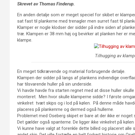
Skrevet av Thomas Finderup.
En anden detalje som er meget speciel for skibet er klampern
sat fast til plankerne med trenagler men surret fast til plan
Klamper er nogle klodser der sidder på indre siden af plan
træ. Klampen er 38 mm høj og bevirker at planken her er me
klampe.
Tilhugging av klamp
En meget tidkrævende og material forbrugende detalje.
Klampen der sidder på langs af plankens indvendige overfla
har tilsvarende huller på sin underside.
Vi havde havde fra starten regnet med at disse huller skull
monteret. Men hvor skulle klamperne sidde? I første omgang
vinkelret tvæt skips og i lod på kølen. På denne måde havde
placeres på plankenrne og dermed også hullerne.
Problemet med Oseberg skipet er bare at der ikke er noget so
Det gælder også spanterne. De ligger ikke vinkelret på kølen 
Vi kunne have valgt at forenkle dette billed og placeret alle sp
andet skip. Det ville fortælle en helt forkert historie om Ose