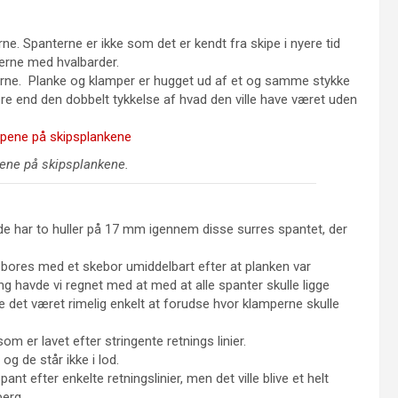
e. Spanterne er ikke som det er kendt fra skipe i nyere tid
kerne med hvalbarder.
kerne. Planke og klamper er hugget ud af et og samme stykke
re end den dobbelt tykkelse af hvad den ville have været uden
ene på skipsplankene.
de har to huller på 17 mm igennem disse surres spantet, der
e bores med et skebor umiddelbart efter at planken var
 havde vi regnet med at med at alle spanter skulle ligge
 det været rimelig enkelt at forudse hvor klamperne skulle
m er lavet efter stringente retnings linier.
og de står ikke i lod.
ant efter enkelte retningslinier, men det ville blive et helt
berg.