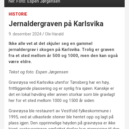
her. Foto: Espen Jørgensen
HISTORIE
Jernaldergraven på Karlsvika
9. desember 2024
Ole Harald
Ikke alle vet at det skjuler seg en gammel
jernaldergrav i skogen på Karlsvika. Trolig er graven
fra et sted mellom år 500 og 1000, men den kan også
være eldre.
Tekst og foto: Espen Jørgensen
Gravrøysa ved Karlsvika utenfor Tønsberg har en høy,
frittliggende plassering og er synlig fra sjøen. Kanskje er
det en lokal høvding eller annen storkar som ble gravlagt
her for et sted mellom 1000 og 1500 år siden.
Gravrøysa ble restaurert av Vestfold fylkeskommune i
1995, ved at utkastede steiner ble hentet opp og lagt på
plass igjen. Den opprinnelige høyden på gravrøysa er ikke
kjent, restaureringen omfattet derfor kun gjenreising til den