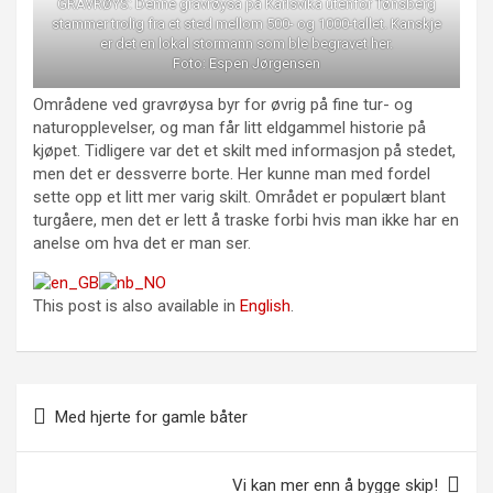
GRAVRØYS: Denne gravrøysa på Karlsvika utenfor Tønsberg
stammer trolig fra et sted mellom 500- og 1000-tallet. Kanskje
er det en lokal stormann som ble begravet her.
Foto: Espen Jørgensen
Områdene ved gravrøysa byr for øvrig på fine tur- og
naturopplevelser, og man får litt eldgammel historie på
kjøpet. Tidligere var det et skilt med informasjon på stedet,
men det er dessverre borte. Her kunne man med fordel
sette opp et litt mer varig skilt. Området er populært blant
turgåere, men det er lett å traske forbi hvis man ikke har en
anelse om hva det er man ser.
This post is also available in
English
.
Innleggsnavigasjon
Med hjerte for gamle båter
Vi kan mer enn å bygge skip!