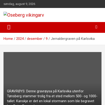
Skip
søndag, august 9, 2026
to
content
fra funn til felles forståelse
Oseberg vikingarv
Home
2024
desember
9
Jernaldergraven på Karlsvika
GRAVRØYS: Denne gravrøysa på Karlsvika utenfor
Tønsberg stammer trolig fra et sted mellom 500- og 1000-
tallet. Kanskje er det en lokal stormann som ble begravet