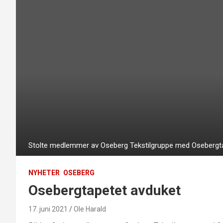
Stolte medlemmer av Oseberg Tekstilgruppe med Osebergta
NYHETER
OSEBERG
Osebergtapetet avduket
17. juni 2021
Ole Harald