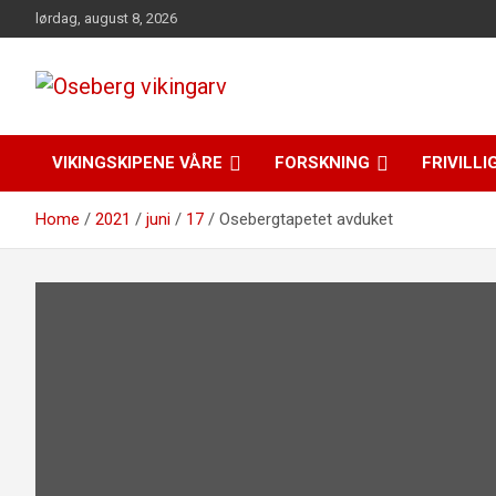
Skip
lørdag, august 8, 2026
to
content
fra funn til felles forståelse
Oseberg vikingarv
VIKINGSKIPENE VÅRE
FORSKNING
FRIVILLI
Home
2021
juni
17
Osebergtapetet avduket