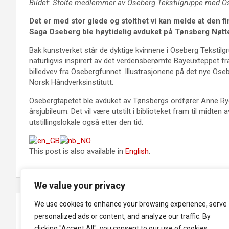
Bildet: Stolte medlemmer av Oseberg Tekstilgruppe med Os
Det er med stor glede og stolthet vi kan melde at den f
Saga Oseberg ble høytidelig avduket på Tønsberg Nøtter
Bak kunstverket står de dyktige kvinnene i Oseberg Tekstilg
naturligvis inspirert av det verdensberømte Bayeuxteppet f
billedvev fra Osebergfunnet. Illustrasjonene på det nye Ose
Norsk Håndverksinstitutt.
Osebergtapetet ble avduket av Tønsbergs ordfører Anne Ry
årsjubileum. Det vil være utstilt i biblioteket fram til midten
utstillingslokale også etter den tid.
This post is also available in
English
.
We value your privacy
Innleggsnavigasjon
We use cookies to enhance your browsing experience, serve
Smeden Kristoffer søker assistenter
personalized ads or content, and analyze our traffic. By
clicking "Accept All", you consent to our use of cookies.