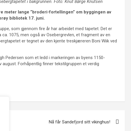
ebergtapetet i bakgrunnen. Foto: Knut Børge Knutsen
ire meter lange ”broderi-fortellingen” om byggingen av
øy bibliotek 17. juni.
ruppe, som gjennom fire år har arbeidet med tapetet. Det er
ra ca. 1075, men også av Osebergrevlen, et fragment av en
bergtapetet er tegnet av den kjente treskjæreren Boni Wiik ved
gh Pedersen som et ledd i markeringen av byens 1150-
 av august. Forhåpentlig finner tekstilgruppen et verdig
Nå får Sandefjord sitt vikinghus!