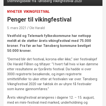
Stemningsbilde fra Tønsberg Vikingfestival 2020
NYHETER
VIKINGFESTIVAL
Penger til vikingfestival
5. mars 2021
Ole Harald
Vestfold og Telemark fylkeskommune har nettopp
meldt at de støtter årets vikingfestival med 75.000
kroner. Fra før av har Tønsberg kommune bevilget
50.000 kroner.
”Dermed blir det festival, korona eller ikke,” sier festivalsjef
Ole Harald Flåten og tilføyer: ”I hvert fall hvis vi kan dømme
etter resultatene av fjorårets festival. Da hadde vi over
3000 registrerte besøkende, og ingen registrerte
smittetilfeller to uker etter at festivalen var over. Tønsberg
Vikingfestival 2020 var faktisk én av uhyre få festivaler
som kunne gjennomføres.”
Årets vikingfestival arrangeres i dagene 12. – 15. august,
med en mini-festival med marked, underholdning og