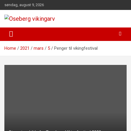
Skip
søndag, august 9, 2026
to
content
fra funn til felles forståelse
Oseberg vikingarv
Home
2021
mars
5
Penger til vikingfestival