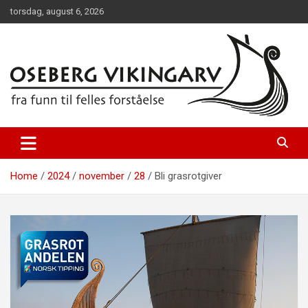
Skip
torsdag, august 6, 2026
to
content
fra funn til felles forståelse
Oseberg vikingarv
Home
2024
november
28
Bli grasrotgiver