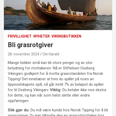
FRIVILLIGHET
NYHETER
VIKINGBUTIKKEN
Bli grasrotgiver
28. november 2024
Ole Harald
Mange bekker små kan bli store penger og av stor
betydning for mottakeren. Nå er Stiftelsen Oseberg
Vikingarv godkjent for å motta grasrotandelen fra Norsk
Tipping! Det innebærer at hvis du spiller på noen av
tippeselskapets spill, så går inntil 7% av beløpet du spiller
for til Oseberg Vikingarv.
Viktig:
Du betaler ikke noe ekstra
for dette, og kan når som helst slette eller endre
oppføringen.
Slik gjør du:
Du må være kunde hos Norsk Tipping for å bli
grasrotgiver. Du kan tilknytte deg en grasrotmottaker hos