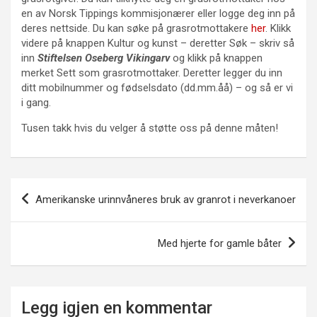
en av Norsk Tippings kommisjonærer eller logge deg inn på
deres nettside. Du kan søke på grasrotmottakere
her
. Klikk
videre på knappen Kultur og kunst – deretter Søk – skriv så
inn
Stiftelsen Oseberg Vikingarv
og klikk på knappen
merket Sett som grasrotmottaker. Deretter legger du inn
ditt mobilnummer og fødselsdato (dd.mm.åå) – og så er vi
i gang.
Tusen takk hvis du velger å støtte oss på denne måten!
Innleggsnavigasjon
Amerikanske urinnvåneres bruk av granrot i neverkanoer
Med hjerte for gamle båter
Legg igjen en kommentar