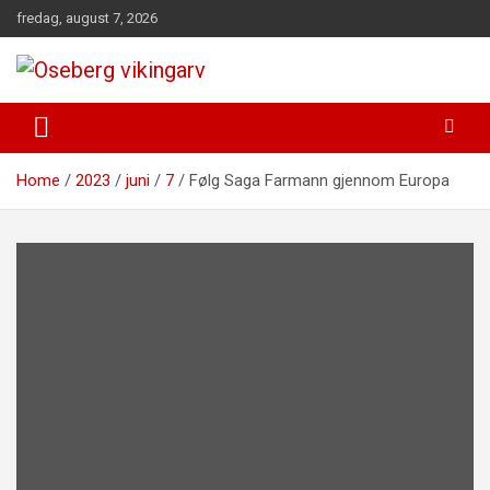
Skip
fredag, august 7, 2026
to
content
fra funn til felles forståelse
Oseberg vikingarv
Home
2023
juni
7
Følg Saga Farmann gjennom Europa