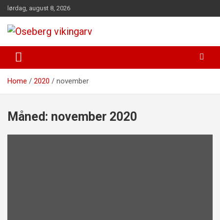
Skip
lørdag, august 8, 2026
to
content
fra funn til felles forståelse
Oseberg vikingarv
Home
2020
november
Måned:
november 2020