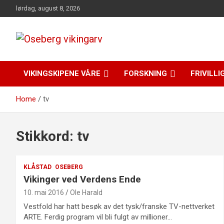
Skip
lørdag, august 8, 2026
to
content
fra funn til felles forståelse
Oseberg vikingarv
VIKINGSKIPENE VÅRE
FORSKNING
FRIVILLI
Home
tv
Stikkord:
tv
KLÅSTAD
OSEBERG
Vikinger ved Verdens Ende
10. mai 2016
Ole Harald
Vestfold har hatt besøk av det tysk/franske TV-nettverket
ARTE. Ferdig program vil bli fulgt av millioner…