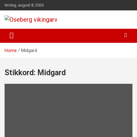
Skip
lørdag, august 8, 2026
to
content
fra funn til felles forståelse
Oseberg vikingarv
Home
Midgard
Stikkord:
Midgard