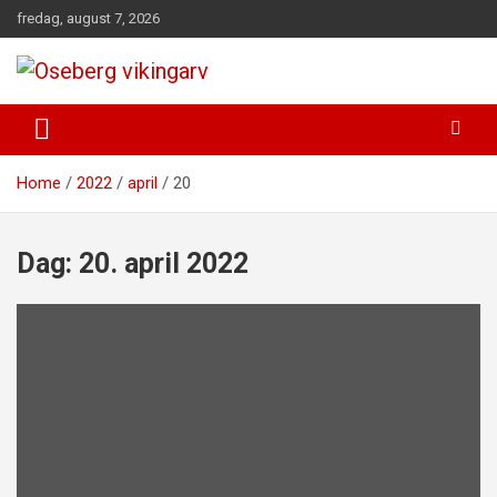
Skip
fredag, august 7, 2026
to
content
fra funn til felles forståelse
Oseberg vikingarv
Home
2022
april
20
Dag:
20. april 2022