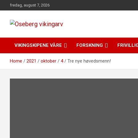
Skip
fredag, august 7, 2026
to
content
fra funn til felles forståelse
Oseberg vikingarv
VIKINGSKIPENE VÅRE
FORSKNING
FRIVILLI
Home
2021
oktober
4
Tre nye høvedsmenn!