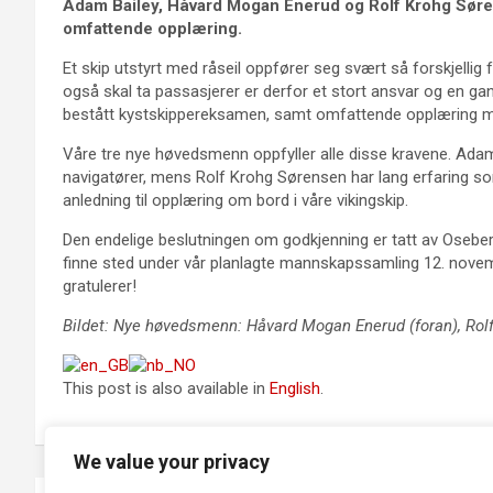
Adam Bailey, Håvard Mogan Enerud og Rolf Krohg Sør
omfattende opplæring.
Et skip utstyrt med råseil oppfører seg svært så forskjellig 
også skal ta passasjerer er derfor et stort ansvar og en gan
bestått kystskippereksamen, samt omfattende opplæring
Våre tre nye høvedsmenn oppfyller alle disse kravene. Ad
navigatører, mens Rolf Krohg Sørensen har lang erfaring som
anledning til opplæring om bord i våre vikingskip.
Den endelige beslutningen om godkjenning er tatt av Osebe
finne sted under vår planlagte mannskapssamling 12. novembe
gratulerer!
Bildet: Nye høvedsmenn: Håvard Mogan Enerud (foran), Rolf
This post is also available in
English
.
We value your privacy