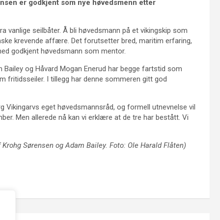
ensen er godkjent som nye høvedsmenn etter
fra vanlige seilbåter. Å bli høvedsmann på et vikingskip som
ske krevende affære. Det forutsetter bred, maritim erfaring,
 med godkjent høvedsmann som mentor.
am Bailey og Håvard Mogan Enerud har begge fartstid som
 fritidsseiler. I tillegg har denne sommeren gitt god
rg Vikingarvs eget høvedsmannsråd, og formell utnevnelse vil
r. Men allerede nå kan vi erklære at de tre har bestått. Vi
 Krohg Sørensen og Adam Bailey. Foto: Ole Harald Flåten)