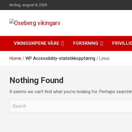
Skip
lørdag, august 8, 2026
to
content
fra funn til felles forståelse
Oseberg vikingarv
VIKINGSKIPENE VÅRE
FORSKNING
FRIVILLI
Home
WP Accessibility-statistikkoppføring
Linux
Nothing Found
It seems we can’t find what you’re looking for. Perhaps searchi
S
e
a
r
c