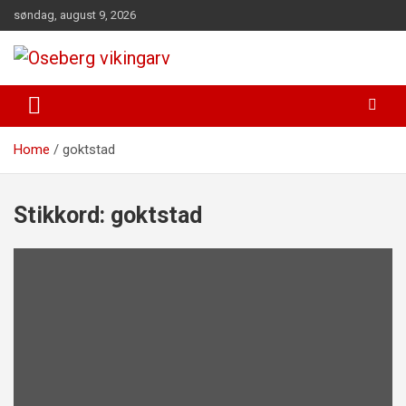
Skip
søndag, august 9, 2026
to
content
fra funn til felles forståelse
Oseberg vikingarv
Home
goktstad
Stikkord:
goktstad