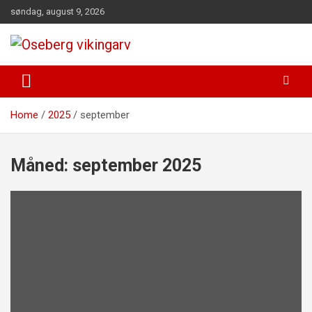
Skip
søndag, august 9, 2026
to
content
fra funn til felles forståelse
Oseberg vikingarv
Home
2025
september
Måned:
september 2025