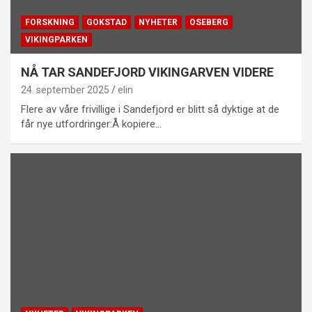
FORSKNING
GOKSTAD
NYHETER
OSEBERG
VIKINGPARKEN
NÅ TAR SANDEFJORD VIKINGARVEN VIDERE
24. september 2025
elin
Flere av våre frivillige i Sandefjord er blitt så dyktige at de
får nye utfordringer:Å kopiere…