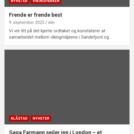
NYHETER
VIKINGPARKEN
Frende er frende best
9. september 2025
elin
Vi vrir litt på det kjente ordtaket og konstaterer at
samarbeidet mellom vikingmiljøene i Sandefjord og…
KLÅSTAD
NYHETER
Saga Farmann seiler inn i London – et